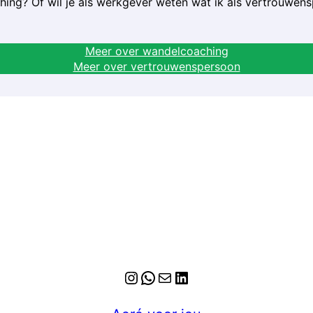
hing? Of wil je als werkgever weten wat ik als vertrouwe
Meer over wandelcoaching
Meer over vertrouwenspersoon
Instagram
WhatsApp
E-mail
LinkedIn