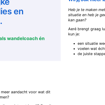
jke
lies en
Heb je te maken met 
situatie en heb je g
.
kan gaan?
Aeré brengt graag luc
kun je:
e als wandelcoach én
een situatie we
voelen wat écht
de juiste stapp
 je meer aandacht voor wat dit
komen?