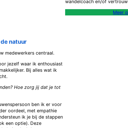
wandelcoach en/of vertrouw
Meer o
 de natuur
ouw medewerkers centraal.
or jezelf waar ik enthousiast
kkelijker. Bij alles wat ik
cht.
inden?
Hoe zorg jij dat je tot
ouwenspersoon ben ik er voor
der oordeel, met empathie
ndersteun ik je bij de stappen
ook een optie). Deze