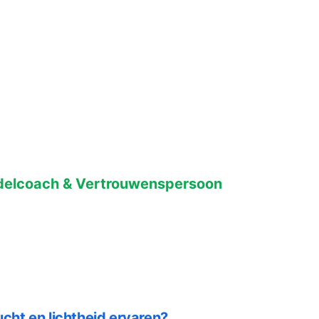
lucht en lichtheid
in jouw hoofd, lijf
ewenste situatie!
elcoach & Vertrouwenspersoon
lucht en lichtheid ervaren?